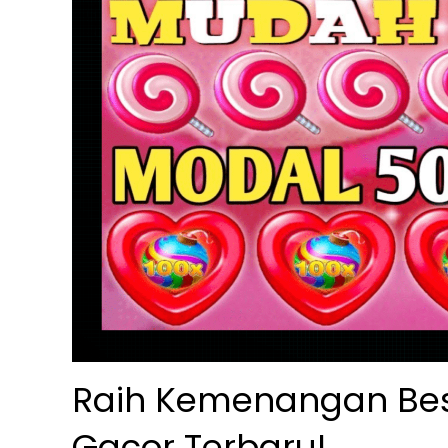
Raih Kemenangan Bes
Gacor Terbaru!