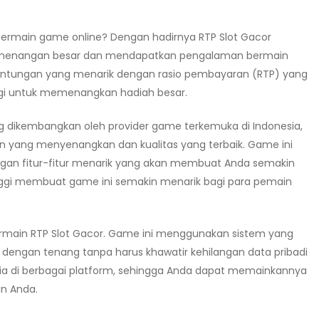
ermain game online? Dengan hadirnya RTP Slot Gacor
kemenangan besar dan mendapatkan pengalaman bermain
untungan yang menarik dengan rasio pembayaran (RTP) yang
ggi untuk memenangkan hadiah besar.
g dikembangkan oleh provider game terkemuka di Indonesia,
 yang menyenangkan dan kualitas yang terbaik. Game ini
ngan fitur-fitur menarik yang akan membuat Anda semakin
tinggi membuat game ini semakin menarik bagi para pemain
ermain RTP Slot Gacor. Game ini menggunakan sistem yang
dengan tenang tanpa harus khawatir kehilangan data pribadi
sedia di berbagai platform, sehingga Anda dapat memainkannya
an Anda.