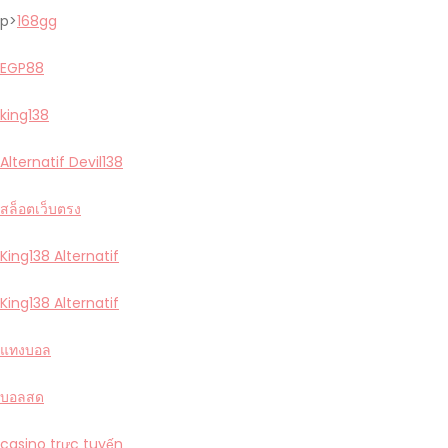
p>
168gg
EGP88
king138
Alternatif Devil138
สล็อตเว็บตรง
King138 Alternatif
King138 Alternatif
แทงบอล
บอลสด
casino trực tuyến