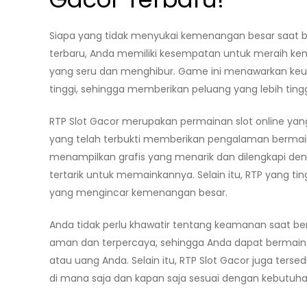
Siapa yang tidak menyukai kemenangan besar saat b
terbaru, Anda memiliki kesempatan untuk meraih 
yang seru dan menghibur. Game ini menawarkan ke
tinggi, sehingga memberikan peluang yang lebih tin
RTP Slot Gacor merupakan permainan slot online yan
yang telah terbukti memberikan pengalaman bermain
menampilkan grafis yang menarik dan dilengkapi de
tertarik untuk memainkannya. Selain itu, RTP yang 
yang mengincar kemenangan besar.
Anda tidak perlu khawatir tentang keamanan saat b
aman dan terpercaya, sehingga Anda dapat bermain 
atau uang Anda. Selain itu, RTP Slot Gacor juga ter
di mana saja dan kapan saja sesuai dengan kebutuh