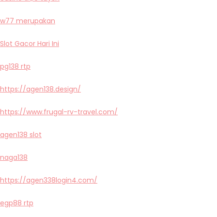
w77 merupakan
Slot Gacor Hari Ini
pg138 rtp
https://agen138.design/
https://www.frugal-rv-travel.com/
agen138 slot
naga138
https://agen338login4.com/
egp88 rtp