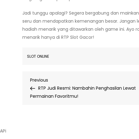
Jadi tunggu apalagi? Segera bergabung dan mainka
seru dan mendapatkan kemenangan besar. Jangan 
hadiah menarik yang ditawarkan oleh game ini. Ayo
menarik hanya di RTP Slot Gacor!
SLOT ONLINE
Navigasi
Previous
Previous
Post
RTP Judi Resmi: Nambahin Penghasilan Lewat
pos
Permainan Favoritmu!
APi