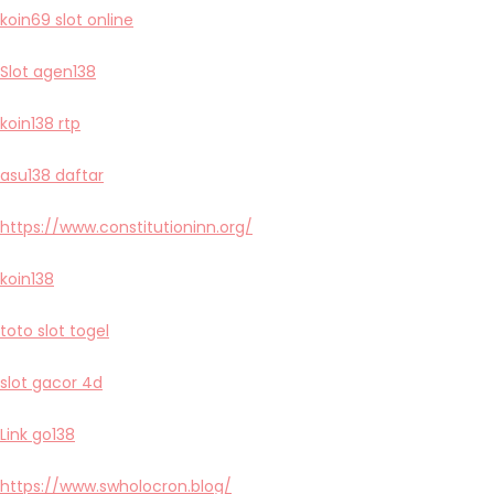
koin69 slot online
Slot agen138
koin138 rtp
asu138 daftar
https://www.constitutioninn.org/
koin138
toto slot togel
slot gacor 4d
Link go138
https://www.swholocron.blog/